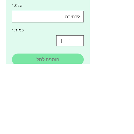
*
Size
כמות
*
הוספה לסל
לקנייה מהירה
סנדלי צעד ראשון בובוקס ורוד עתיק
- Bobux Compass Rose
הסיפור של Bobux מתחיל ב 1991
בניו זילנד ומאז ועד היום שוקדים
בבובוקס על פיתוחים חדשניים
משלוח PickUp
ואופנתיים תוך שימוש בחומרים