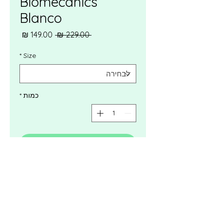
Biomecanics
Blanco
מחיר
מחיר
 ‏229.00 ‏₪ 
רגיל
מבצע
*
Size
כמות
*
הוספה לסל
לקנייה מהירה
סנדלים לילדות של Garvalin-
Biomecanics הם שילוב של איכות,