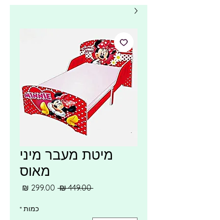
מיטת מעבר מיני
מאוס
מחיר
מחיר
 ‏449.00 ‏₪ 
רגיל
מבצע
כמות
*