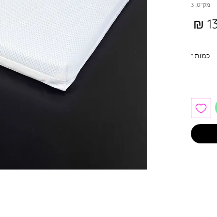
מק"ט: 3
מחיר
כמות
*