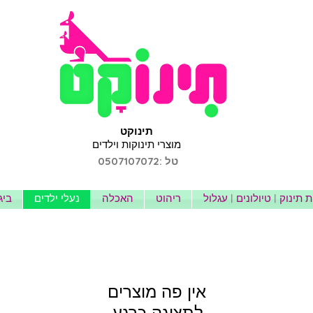
תינוקט
מוצרי תינוקות וילדים
טל :0507107072
 תינוק | טיולונים | עגלול
ריהוט
האכלה
נעלי ילדים
ביג
לתצוגה כרגע.