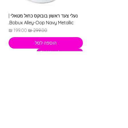
נעלי צעד ראשון בובוקס כחול מטאלי |
Bobux Alley-Oop Navy Metallic.
מחיר רגיל
מחיר מבצע
הוספה לסל
מבצע במשלוח PickUp